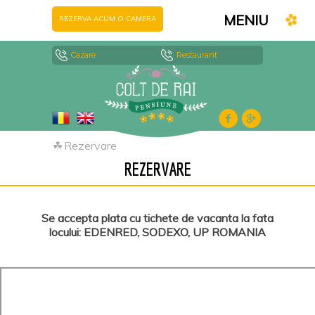
MENIU
REZERVA ACUM O CAMERA
Cazare
Restaurant
☘
Rezervare
REZERVARE
Se accepta plata cu tichete de vacanta la fata
locului: EDENRED, SODEXO, UP ROMANIA