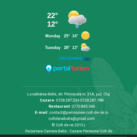
Localitatea Belis, str. Principala nr. 31A, jud. Cluj
Cazare
:
0728.287.234
0728.287.788
Restaurant
:
0770.845.546
E-mail
:
contact@pensiunea-colt-de-rai.ro
coltderaibelis@gmail.com
© Colt de rai 2015 |
Rezervare Camere Belis - Cazare Pensiune Colt de