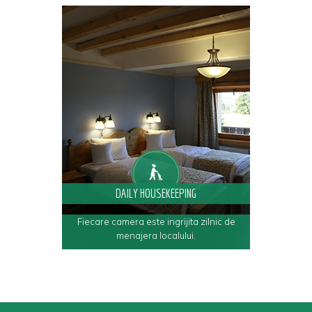
DAILY HOUSEKEEPING
Fiecare camera este ingrijita zilnic de
menajera localului.