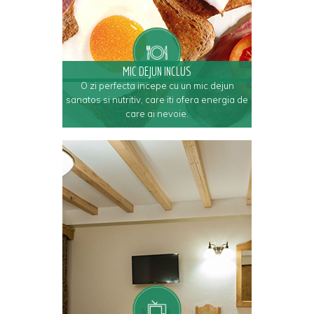
MIC DEJUN INCLUS
O zi perfecta incepe cu un mic dejun
sanatos si nutritiv, care iti ofera energia de
care ai nevoie.