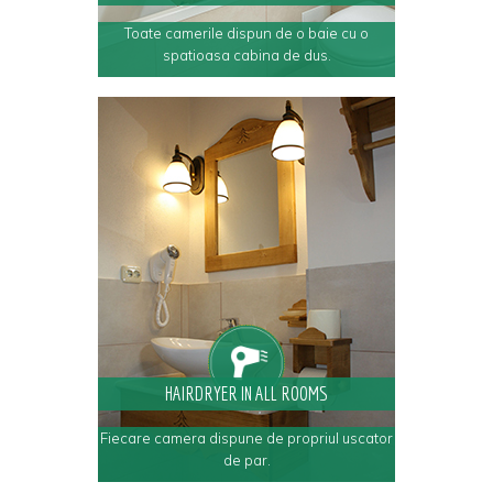
Toate camerile dispun de o baie cu o
spatioasa cabina de dus.
HAIRDRYER IN ALL ROOMS
Fiecare camera dispune de propriul uscator
de par.