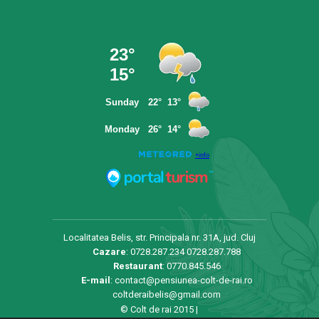
Localitatea Belis, str. Principala nr. 31A, jud. Cluj
Cazare
:
0728.287.234
0728.287.788
Restaurant
:
0770.845.546
E-mail
:
contact@pensiunea-colt-de-rai.ro
coltderaibelis@gmail.com
© Colt de rai 2015 |