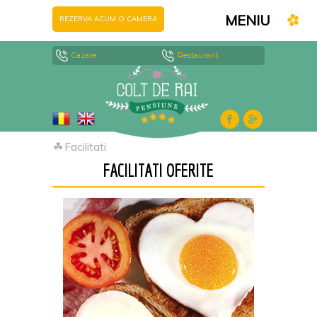
MENIU
REZERVA ACUM O CAMERA
Cazare
Restaurant
☘
Facilitati
FACILITATI OFERITE