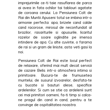
imprejurimile ce-ti taie rasuflarea de parca
ai avea in fata ochilor tai tablouri agatate
de coroana cerului. La Pensiunea Colt de
Rai din Muntii Apuseni totul se imbina intr-o
armonie perfecta: apa, brizele cand calde
cand racorose, mirosul de neconfundat al
brazilor, rasariturile si apusurile, licaritul
razelor de soare oglindite pe imensa
intindere de apa. Cu alte cuvinte, o farama
de rai si un gram de liniste, asta veti gasi la
noi.
Pensiunea Colt de Rai este locul perfect
de relaxare, oferind mai mult decat servicii
de cazare Belis intr-o atmosfera intima si
primitoare. Bucura-te de frumusetea
muntelui, de susurul izvoarelor, desfata-te
cu bucate si bauturi alese, specifice
ardelenilor. Si cum se stie ca ardelenii sunt
cei mai primitori oameni, fa-ti timp si calca-
ne pragul din cand in cand, pentru a te
convinge de ospitalitatea noastra.