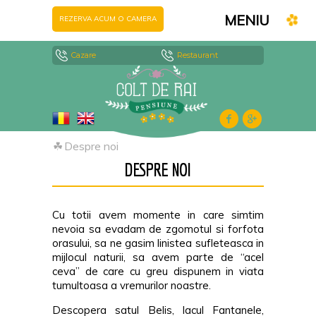
MENIU
REZERVA ACUM O CAMERA
Cazare
Restaurant
☘
Despre noi
DESPRE NOI
Cu totii avem momente in care simtim
nevoia sa evadam de zgomotul si forfota
orasului, sa ne gasim linistea sufleteasca in
mijlocul naturii, sa avem parte de “acel
ceva” de care cu greu dispunem in viata
tumultoasa a vremurilor noastre.
Descopera satul Belis, lacul Fantanele,