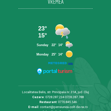
VREMEA
Localitatea Belis, str. Principala nr. 31A, jud. Cluj
Cazare
:
0728.287.234
0728.287.788
Restaurant
:
0770.845.546
E-mail
:
contact@pensiunea-colt-de-rai.ro